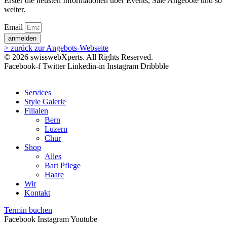
Erster die neusten Informationen über Events, Sale Angebote und so
weiter.
Email
anmelden
> zurück zur Angebots-Webseite
© 2026 swisswebXperts. All Rights Reserved.
Facebook-f
Twitter
Linkedin-in
Instagram
Dribbble
Services
Style Galerie
Filialen
Bern
Luzern
Chur
Shop
Alles
Bart Pflege
Haare
Wir
Kontakt
Termin buchen
Facebook
Instagram
Youtube